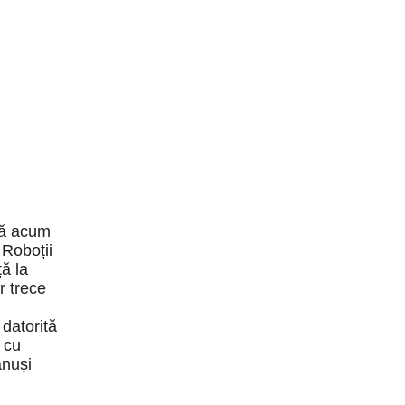
I
nă acum
 Roboții
ță la
r trece
datorită
 cu
ănuși