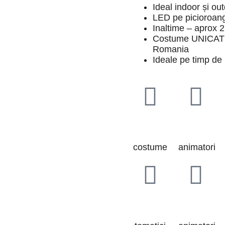
Ideal indoor și ou
LED pe picioroan
Inaltime – aprox 2
Costume UNICAT 
Romania
Ideale pe timp de
80+
30+
costume
animatori
15+
30+