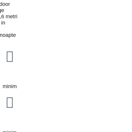
tdoor
ge
,6 metri
in
 noapte
2 ORE
minim
2 ORE