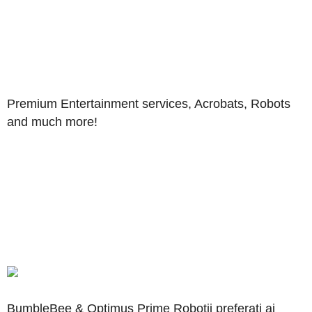
ROYAL ENTERTAINMENT ROMANIA
Premium Entertainment services, Acrobats, Robots
and much more!
BUMBLEBEE SI OPTIMUS PRIME DE LA ROMANII AU
TALENT – UN MOMENT ROYAL ENTERTAINMENT
BumbleBee & Optimus Prime Roboții preferați ai